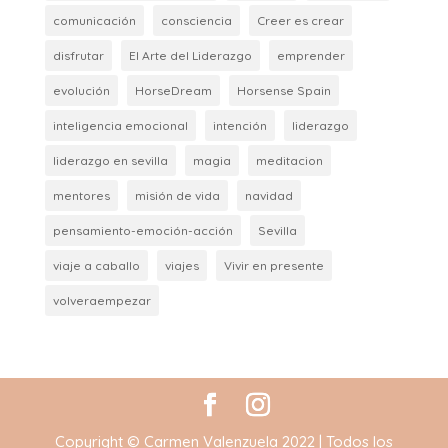
comunicación
consciencia
Creer es crear
disfrutar
El Arte del Liderazgo
emprender
evolución
HorseDream
Horsense Spain
inteligencia emocional
intención
liderazgo
liderazgo en sevilla
magia
meditacion
mentores
misión de vida
navidad
pensamiento-emoción-acción
Sevilla
viaje a caballo
viajes
Vivir en presente
volveraempezar
Copyright © Carmen Valenzuela 2022 | Todos los