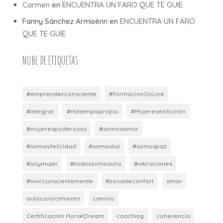
Carmen
en
ENCUENTRA UN FARO QUE TE GUIE.
Fanny Sánchez Armisénn
en
ENCUENTRA UN FARO
QUE TE GUIE.
NUBE DE ETIQUETAS
#emprenderconsciente
#formacionOnLine
#integrar
#mitiempopropio
#MujeresenAcción
#mujerespoderosas
#somosamor
#somosfelicidad
#somosluz
#somospaz
#soymujer
#todossomosuno
#vibraciones
#vivirconscientemente
#zonadeconfort
amor
autoconocimiento
camino
Certificación HorseDream
coaching
coherencia