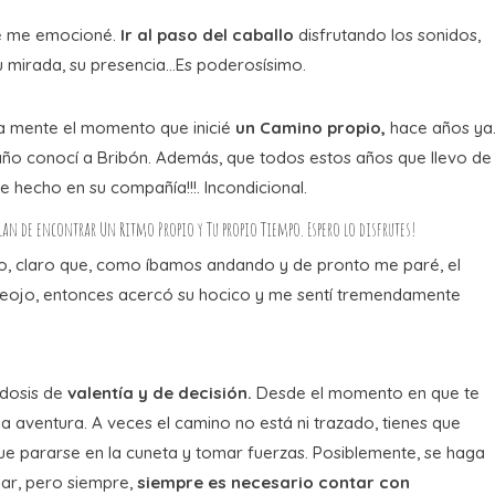
ue me emocioné.
Ir al paso del caballo
disfrutando los sonidos,
 su mirada, su presencia…Es poderosísimo.
la mente el momento que inicié
un
Camino propio,
hace años ya.
año conocí a Bribón. Además, que todos estos años que llevo de
e hecho en su compañía!!!. Incondicional.
blan de encontrar
Un Ritmo Propio
y
Tu propio Tiempo
. Espero lo disfrutes!
lo, claro que, como íbamos andando y de pronto me paré, el
 reojo, entonces acercó su hocico y me sentí tremendamente
 dosis de
valentía y de decisión.
Desde el momento en que te
una aventura. A veces el camino no está ni trazado, tienes que
ue pararse en la cuneta y tomar fuerzas. Posiblemente, se haga
ar, pero siempre,
siempre es necesario contar con