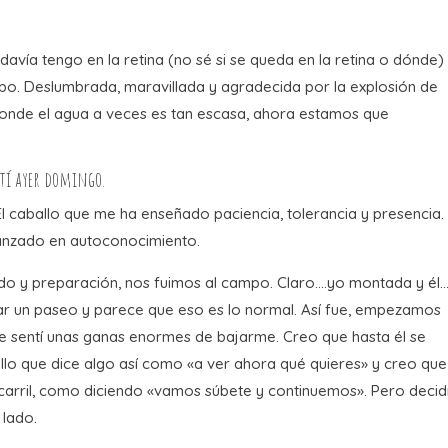
avía tengo en la retina (no sé si se queda en la retina o dónde)
mpo. Deslumbrada, maravillada y agradecida por la explosión de
 donde el agua a veces es tan escasa, ahora estamos que
ití ayer domingo.
 El caballo que me ha enseñado paciencia, tolerancia y presencia.
vanzado en autoconocimiento.
do y preparación, nos fuimos al campo. Claro….yo montada y él
r un paseo y parece que eso es lo normal. Así fue, empezamos
 sentí unas ganas enormes de bajarme. Creo que hasta él se
lo que dice algo así como «a ver ahora qué quieres» y creo que
arril, como diciendo «vamos súbete y continuemos». Pero decid
 lado.