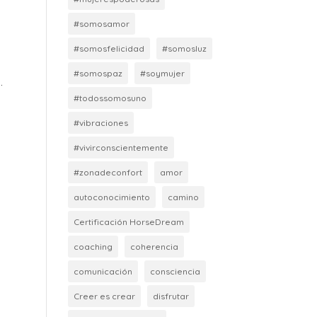
#somosamor
#somosfelicidad
#somosluz
#somospaz
#soymujer
.
#todossomosuno
#vibraciones
#vivirconscientemente
#zonadeconfort
amor
autoconocimiento
camino
Certificación HorseDream
coaching
coherencia
comunicación
consciencia
Creer es crear
disfrutar