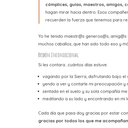
cómplices, guías, maestros, amigos, 
hagan mirar hacia dentro. Esos compañe
recuerden la fuerza que tenemos para re
Yo he tenido maestr@s generos@s, amig@s in
muchos caballos, que han sido todo eso y má
Bribón Incondicional.
Si les contara…cuántos días estuve:
vagando por la Sierra, disfrutando bajo el s
yendo a ver y contarle mi preocupación y 
sentada en el suelo y su sola compañía me
meditando a su lado y encontrando en mi la
Cada día que pasa doy gracias por estar con
gracias por todos los que me acompañan y