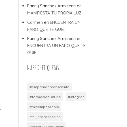
Fanny Sánchez Armisénn
en
MANIFIESTA TU PROPIA LUZ
Carmen
en
ENCUENTRA UN
FARO QUE TE GUIE.
Fanny Sánchez Armisénn
en
ENCUENTRA UN FARO QUE TE
GUIE.
NUBE DE ETIQUETAS
…
#emprenderconsciente
#formacionOnLine
#integrar
#mitiempopropio
í
#MujeresenAcción
#mujerespoderosas