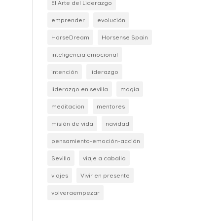
El Arte del Liderazgo
emprender
evolución
HorseDream
Horsense Spain
inteligencia emocional
intención
liderazgo
liderazgo en sevilla
magia
meditacion
mentores
misión de vida
navidad
pensamiento-emoción-acción
Sevilla
viaje a caballo
viajes
Vivir en presente
volveraempezar