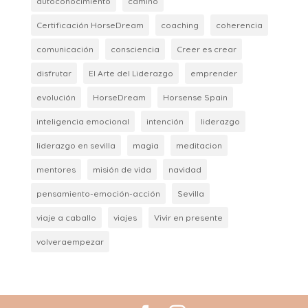
autoconocimiento
camino
Certificación HorseDream
coaching
coherencia
comunicación
consciencia
Creer es crear
disfrutar
El Arte del Liderazgo
emprender
evolución
HorseDream
Horsense Spain
inteligencia emocional
intención
liderazgo
liderazgo en sevilla
magia
meditacion
mentores
misión de vida
navidad
pensamiento-emoción-acción
Sevilla
viaje a caballo
viajes
Vivir en presente
volveraempezar