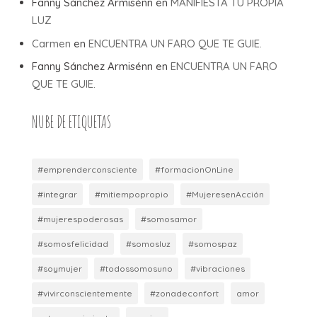
Fanny Sánchez Armisénn
en
MANIFIESTA TU PROPIA
LUZ
Carmen
en
ENCUENTRA UN FARO QUE TE GUIE.
Fanny Sánchez Armisénn
en
ENCUENTRA UN FARO
QUE TE GUIE.
NUBE DE ETIQUETAS
#emprenderconsciente
#formacionOnLine
#integrar
#mitiempopropio
#MujeresenAcción
#mujerespoderosas
#somosamor
#somosfelicidad
#somosluz
#somospaz
#soymujer
#todossomosuno
#vibraciones
#vivirconscientemente
#zonadeconfort
amor