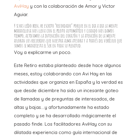
AviHay
y con la colaboración de Amor y Victor
Aguiar.
Y si has leído bien, he escrito “recordado” porque en el dia a dia la mente
maravillosa nos lleva con el piloto automático y cuando nos damos
tiempo, activamos la intención del corazón y la atención de la mente
afloran los recuerdos que nuestra alma atesora y a través del vehículo que
somos se manifiesta el Ser en toda su plenitud.
Voy a explicarme un poco.
Este Retiro estaba planteado desde hace algunos
meses, estoy colaborando con Avi Hay en las
actividades que organiza en España y la verdad es
que desde diciembre ha sido un incesante goteo
de llamadas y de preguntas de interesados, de
altas y bajas….y afortunadamente ha estado
completo y se ha desarrollado mágicamente el
pasado finde. Los facilitadores AviHay con su
dilatada experiencia como guía internacional de