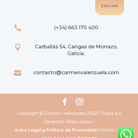
ENVIAR

(+34) 663 170 400

Carballás 54, Cangas de Morrazo,
Galicia.

contacto@carmenvalenzuela.com
Copyright © Carmen Valenzuela 2022 | Todos los
Derechos Reservados |
Aviso Legal y Política de Privacidad
| Hecho con