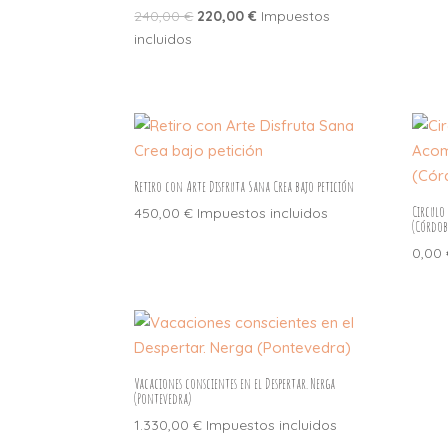
El
El
240,00
€
220,00
€
Impuestos
precio
precio
incluidos
original
actual
era:
es:
240,00 €.
220,00 €.
Retiro con Arte Disfruta Sana Crea bajo petición
Circulo
450,00
€
Impuestos incluidos
(Córdob
0,00
Vacaciones conscientes en el Despertar. Nerga
(Pontevedra)
1.330,00
€
Impuestos incluidos