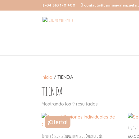
+34 663 170 400
contacto@carmenvalenzuela
Inicio
/ TIENDA
TIENDA
Ordenado
Mostrando los 9 resultados
por
popularidad
¡Oferta!
Sesión 
Bono 4 Sesiones Individuales de Consultoría
60,0