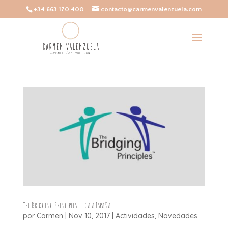
+34 663 170 400
contacto@carmenvalenzuela.com
The Bridging Principles llega a España
por
Carmen
|
Nov 10, 2017
|
Actividades
,
Novedades