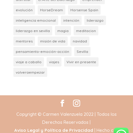
evolución
HorseDream
Horsense Spain
inteligencia emocional
intención
liderazgo
liderazgo en sevilla
magia
meditacion
mentores
misión de vida
navidad
pensamiento-emoción-acción
Sevilla
viaje a caballo
viajes
Vivir en presente
volveraempezar
Copyright © Carmen Valenzuela 2022 | Todos los
Derechos Reservados |
Aviso Legal y Política de Privacidad
| Hecho con