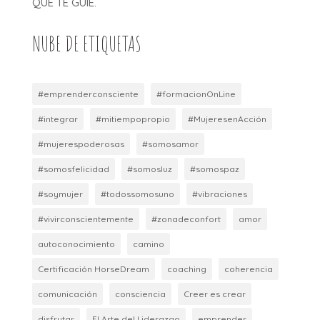
QUE TE GUIE.
NUBE DE ETIQUETAS
#emprenderconsciente
#formacionOnLine
#integrar
#mitiempopropio
#MujeresenAcción
#mujerespoderosas
#somosamor
#somosfelicidad
#somosluz
#somospaz
#soymujer
#todossomosuno
#vibraciones
#vivirconscientemente
#zonadeconfort
amor
autoconocimiento
camino
Certificación HorseDream
coaching
coherencia
comunicación
consciencia
Creer es crear
disfrutar
El Arte del Liderazgo
emprender