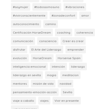
#soymujer
#todossomosuno
#vibraciones
#vivirconscientemente
#zonadeconfort
amor
autoconocimiento
camino
Certificación HorseDream
coaching
coherencia
comunicación
consciencia
Creer es crear
disfrutar
El Arte del Liderazgo
emprender
evolución
HorseDream
Horsense Spain
inteligencia emocional
intención
liderazgo
liderazgo en sevilla
magia
meditacion
mentores
misión de vida
navidad
pensamiento-emoción-acción
Sevilla
viaje a caballo
viajes
Vivir en presente