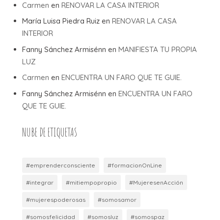
Carmen
en
RENOVAR LA CASA INTERIOR
María Luisa Piedra Ruiz
en
RENOVAR LA CASA
INTERIOR
Fanny Sánchez Armisénn
en
MANIFIESTA TU PROPIA
LUZ
Carmen
en
ENCUENTRA UN FARO QUE TE GUIE.
Fanny Sánchez Armisénn
en
ENCUENTRA UN FARO
QUE TE GUIE.
NUBE DE ETIQUETAS
#emprenderconsciente
#formacionOnLine
#integrar
#mitiempopropio
#MujeresenAcción
#mujerespoderosas
#somosamor
#somosfelicidad
#somosluz
#somospaz