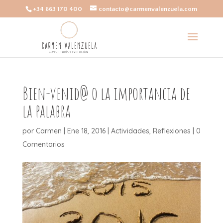
+34 663 170 400
contacto@carmenvalenzuela.com
Bien-venid@ o la importancia de
la palabra
por
Carmen
|
Ene 18, 2016
|
Actividades
,
Reflexiones
|
0
Comentarios