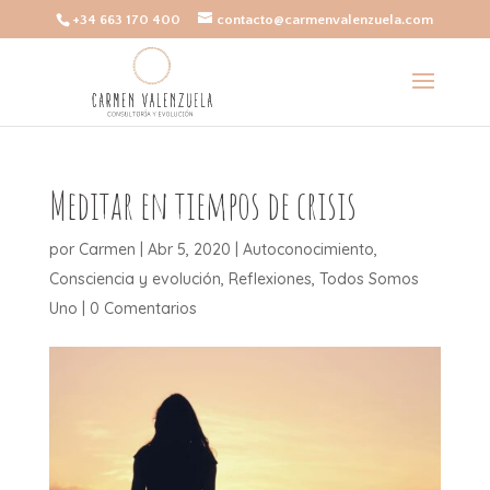
+34 663 170 400
contacto@carmenvalenzuela.com
Meditar en tiempos de crisis
por
Carmen
|
Abr 5, 2020
|
Autoconocimiento
,
Consciencia y evolución
,
Reflexiones
,
Todos Somos
Uno
|
0 Comentarios