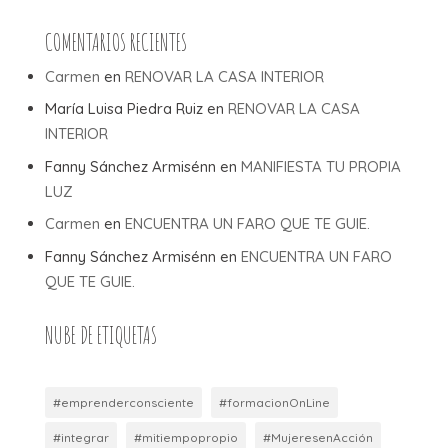
COMENTARIOS RECIENTES
Carmen
en
RENOVAR LA CASA INTERIOR
María Luisa Piedra Ruiz
en
RENOVAR LA CASA
INTERIOR
Fanny Sánchez Armisénn
en
MANIFIESTA TU PROPIA
LUZ
Carmen
en
ENCUENTRA UN FARO QUE TE GUIE.
Fanny Sánchez Armisénn
en
ENCUENTRA UN FARO
QUE TE GUIE.
NUBE DE ETIQUETAS
#emprenderconsciente
#formacionOnLine
#integrar
#mitiempopropio
#MujeresenAcción