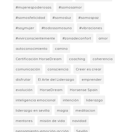
#mujerespoderosas
#somosamor
#somosfelicidad
#somosluz
#somospaz
#soymujer
#todossomosuno
#vibraciones
#vivirconscientemente
#zonadeconfort
amor
autoconocimiento
camino
Certificación HorseDream
coaching
coherencia
comunicación
consciencia
Creer es crear
disfrutar
El Arte del Liderazgo
emprender
evolución
HorseDream
Horsense Spain
inteligencia emocional
intención
liderazgo
liderazgo en sevilla
magia
meditacion
mentores
misión de vida
navidad
pensamiento-emoción-acción
Sevilla