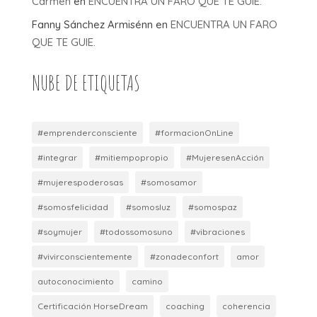
Carmen
en
ENCUENTRA UN FARO QUE TE GUIE.
Fanny Sánchez Armisénn
en
ENCUENTRA UN FARO
QUE TE GUIE.
NUBE DE ETIQUETAS
#emprenderconsciente
#formacionOnLine
#integrar
#mitiempopropio
#MujeresenAcción
#mujerespoderosas
#somosamor
#somosfelicidad
#somosluz
#somospaz
#soymujer
#todossomosuno
#vibraciones
#vivirconscientemente
#zonadeconfort
amor
autoconocimiento
camino
Certificación HorseDream
coaching
coherencia