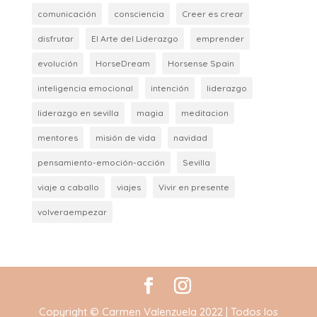
comunicación
consciencia
Creer es crear
disfrutar
El Arte del Liderazgo
emprender
evolución
HorseDream
Horsense Spain
inteligencia emocional
intención
liderazgo
liderazgo en sevilla
magia
meditacion
mentores
misión de vida
navidad
pensamiento-emoción-acción
Sevilla
viaje a caballo
viajes
Vivir en presente
volveraempezar
Copyright © Carmen Valenzuela 2022 | Todos los