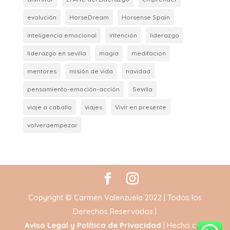
evolución
HorseDream
Horsense Spain
inteligencia emocional
intención
liderazgo
liderazgo en sevilla
magia
meditacion
mentores
misión de vida
navidad
pensamiento-emoción-acción
Sevilla
viaje a caballo
viajes
Vivir en presente
volveraempezar
Copyright © Carmen Valenzuela 2022 | Todos los
Derechos Reservados |
Aviso Legal y Política de Privacidad
| Hecho con