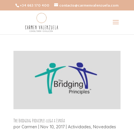
+34 663 170 400
contacto@carmenvalenzuela.com
The Bridging Principles llega a España
por
Carmen
|
Nov 10, 2017
|
Actividades
,
Novedades