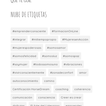
QUE TE GUIE.
NUBE DE ETIQUETAS
#emprenderconsciente
#formacionOnLine
#integrar
#mitiempopropio
#MujeresenAcción
#mujerespoderosas
#somosamor
#somosfelicidad
#somosluz
#somospaz
#soymujer
#todossomosuno
#vibraciones
#vivirconscientemente
#zonadeconfort
amor
autoconocimiento
camino
Certificación HorseDream
coaching
coherencia
comunicación
consciencia
Creer es crear
disfrutar
El Arte del Liderazgo
emprender