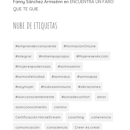
Fanny Sánchez Armisénn
en
ENCUENTRA UN FARO
QUE TE GUIE.
NUBE DE ETIQUETAS
#emprenderconsciente
#formacionOnLine
#integrar
#mitiempopropio
#MujeresenAcción
#mujerespoderosas
#somosamor
#somosfelicidad
#somosluz
#somospaz
#soymujer
#todossomosuno
#vibraciones
#vivirconscientemente
#zonadeconfort
amor
autoconocimiento
camino
Certificación HorseDream
coaching
coherencia
comunicación
consciencia
Creer es crear