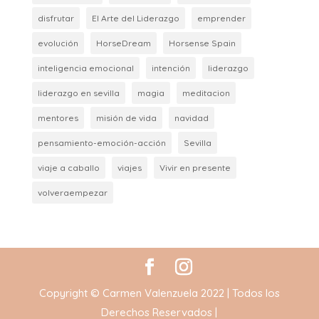
disfrutar
El Arte del Liderazgo
emprender
evolución
HorseDream
Horsense Spain
inteligencia emocional
intención
liderazgo
liderazgo en sevilla
magia
meditacion
mentores
misión de vida
navidad
pensamiento-emoción-acción
Sevilla
viaje a caballo
viajes
Vivir en presente
volveraempezar
Copyright © Carmen Valenzuela 2022 | Todos los
Derechos Reservados |