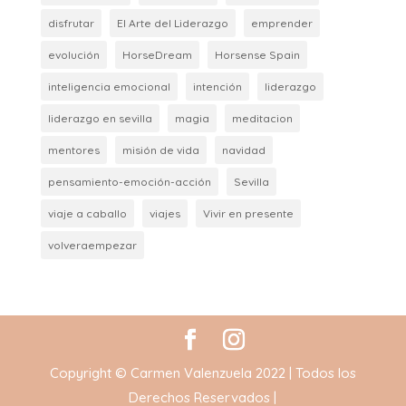
disfrutar
El Arte del Liderazgo
emprender
evolución
HorseDream
Horsense Spain
inteligencia emocional
intención
liderazgo
liderazgo en sevilla
magia
meditacion
mentores
misión de vida
navidad
pensamiento-emoción-acción
Sevilla
viaje a caballo
viajes
Vivir en presente
volveraempezar
Copyright © Carmen Valenzuela 2022 | Todos los
Derechos Reservados |