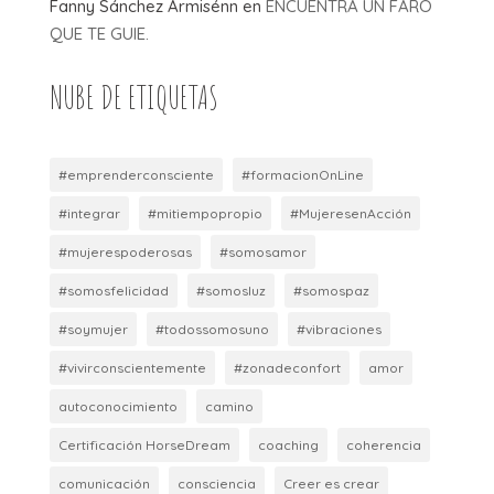
Fanny Sánchez Armisénn
en
ENCUENTRA UN FARO
QUE TE GUIE.
NUBE DE ETIQUETAS
#emprenderconsciente
#formacionOnLine
#integrar
#mitiempopropio
#MujeresenAcción
#mujerespoderosas
#somosamor
#somosfelicidad
#somosluz
#somospaz
#soymujer
#todossomosuno
#vibraciones
#vivirconscientemente
#zonadeconfort
amor
autoconocimiento
camino
Certificación HorseDream
coaching
coherencia
comunicación
consciencia
Creer es crear