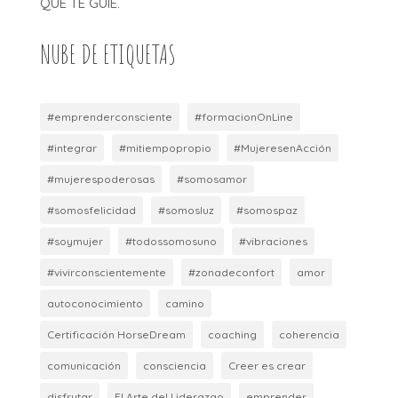
QUE TE GUIE.
NUBE DE ETIQUETAS
#emprenderconsciente
#formacionOnLine
#integrar
#mitiempopropio
#MujeresenAcción
#mujerespoderosas
#somosamor
#somosfelicidad
#somosluz
#somospaz
#soymujer
#todossomosuno
#vibraciones
#vivirconscientemente
#zonadeconfort
amor
autoconocimiento
camino
Certificación HorseDream
coaching
coherencia
comunicación
consciencia
Creer es crear
disfrutar
El Arte del Liderazgo
emprender