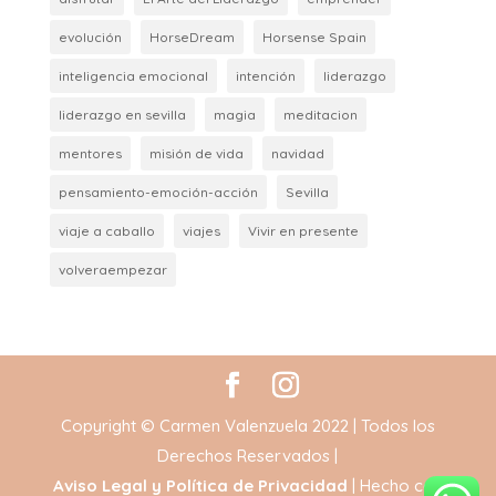
evolución
HorseDream
Horsense Spain
inteligencia emocional
intención
liderazgo
liderazgo en sevilla
magia
meditacion
mentores
misión de vida
navidad
pensamiento-emoción-acción
Sevilla
viaje a caballo
viajes
Vivir en presente
volveraempezar
Copyright © Carmen Valenzuela 2022 | Todos los
Derechos Reservados |
Aviso Legal y Política de Privacidad
| Hecho con