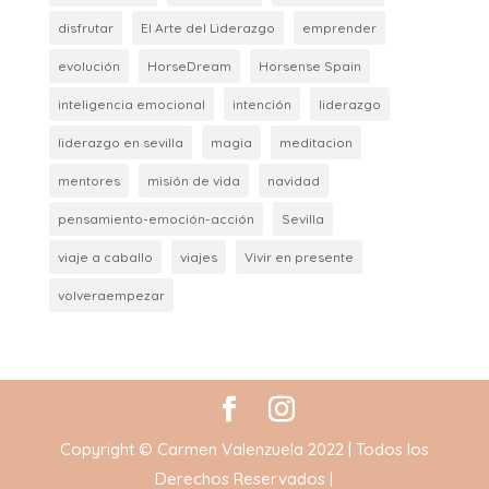
disfrutar
El Arte del Liderazgo
emprender
evolución
HorseDream
Horsense Spain
inteligencia emocional
intención
liderazgo
liderazgo en sevilla
magia
meditacion
mentores
misión de vida
navidad
pensamiento-emoción-acción
Sevilla
viaje a caballo
viajes
Vivir en presente
volveraempezar
Copyright © Carmen Valenzuela 2022 | Todos los
Derechos Reservados |