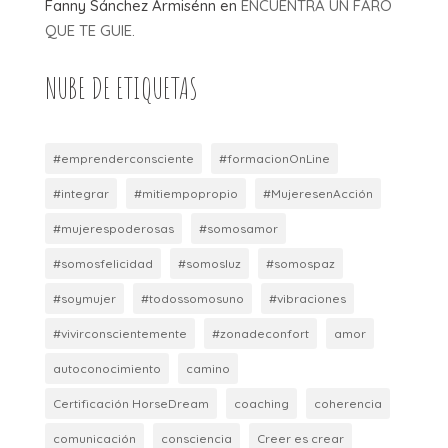
Fanny Sánchez Armisénn
en
ENCUENTRA UN FARO
QUE TE GUIE.
NUBE DE ETIQUETAS
#emprenderconsciente
#formacionOnLine
#integrar
#mitiempopropio
#MujeresenAcción
#mujerespoderosas
#somosamor
#somosfelicidad
#somosluz
#somospaz
#soymujer
#todossomosuno
#vibraciones
#vivirconscientemente
#zonadeconfort
amor
autoconocimiento
camino
Certificación HorseDream
coaching
coherencia
comunicación
consciencia
Creer es crear