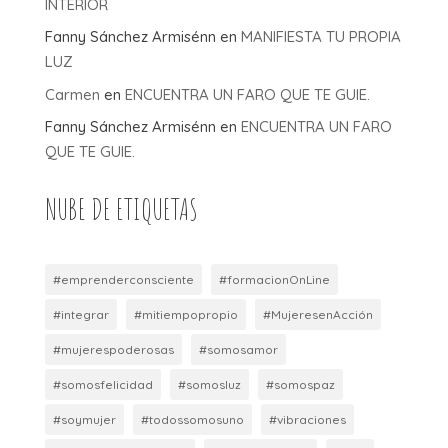
INTERIOR
Fanny Sánchez Armisénn
en
MANIFIESTA TU PROPIA
LUZ
Carmen
en
ENCUENTRA UN FARO QUE TE GUIE.
Fanny Sánchez Armisénn
en
ENCUENTRA UN FARO
QUE TE GUIE.
NUBE DE ETIQUETAS
#emprenderconsciente
#formacionOnLine
#integrar
#mitiempopropio
#MujeresenAcción
#mujerespoderosas
#somosamor
#somosfelicidad
#somosluz
#somospaz
#soymujer
#todossomosuno
#vibraciones