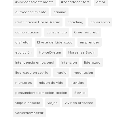
#vivirconscientemente
#zonadeconfort
amor
autoconocimiento
camino
Certificación HorseDream
coaching
coherencia
comunicación
consciencia
Creer es crear
disfrutar
El Arte del Liderazgo
emprender
evolución
HorseDream
Horsense Spain
inteligencia emocional
intención
liderazgo
liderazgo en sevilla
magia
meditacion
mentores
misión de vida
navidad
pensamiento-emoción-acción
Sevilla
viaje a caballo
viajes
Vivir en presente
volveraempezar