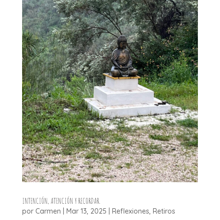
INTENCIÓN, ATENCIÓN Y RECORDAR.
por
Carmen
|
Mar 13, 2025
|
Reflexiones
,
Retiros