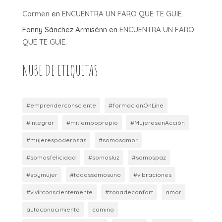
Carmen
en
ENCUENTRA UN FARO QUE TE GUIE.
Fanny Sánchez Armisénn
en
ENCUENTRA UN FARO
QUE TE GUIE.
NUBE DE ETIQUETAS
#emprenderconsciente
#formacionOnLine
#integrar
#mitiempopropio
#MujeresenAcción
#mujerespoderosas
#somosamor
#somosfelicidad
#somosluz
#somospaz
#soymujer
#todossomosuno
#vibraciones
#vivirconscientemente
#zonadeconfort
amor
autoconocimiento
camino