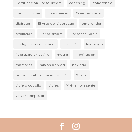
Certificación HorseDream
coaching
coherencia
comunicación
consciencia
Creer es crear
disfrutar
El Arte del Liderazgo
emprender
evolución
HorseDream
Horsense Spain
inteligencia emocional
intención
liderazgo
liderazgo en sevilla
magia
meditacion
mentores
misión de vida
navidad
pensamiento-emoción-acción
Sevilla
viaje a caballo
viajes
Vivir en presente
volveraempezar