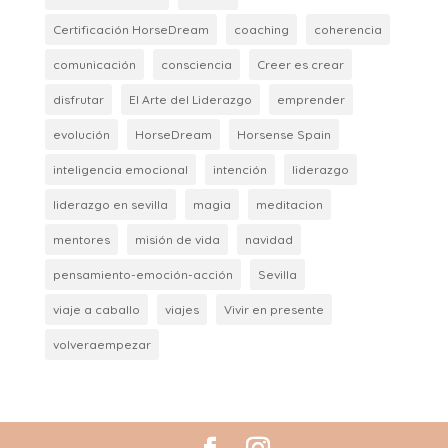
Certificación HorseDream
coaching
coherencia
comunicación
consciencia
Creer es crear
disfrutar
El Arte del Liderazgo
emprender
evolución
HorseDream
Horsense Spain
inteligencia emocional
intención
liderazgo
liderazgo en sevilla
magia
meditacion
mentores
misión de vida
navidad
pensamiento-emoción-acción
Sevilla
viaje a caballo
viajes
Vivir en presente
volveraempezar