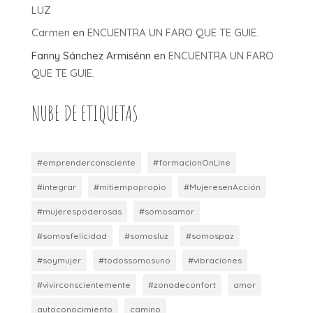
LUZ
Carmen
en
ENCUENTRA UN FARO QUE TE GUIE.
Fanny Sánchez Armisénn
en
ENCUENTRA UN FARO
QUE TE GUIE.
NUBE DE ETIQUETAS
#emprenderconsciente
#formacionOnLine
#integrar
#mitiempopropio
#MujeresenAcción
#mujerespoderosas
#somosamor
#somosfelicidad
#somosluz
#somospaz
#soymujer
#todossomosuno
#vibraciones
#vivirconscientemente
#zonadeconfort
amor
autoconocimiento
camino