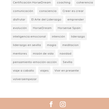
Certificación HorseDream
coaching
coherencia
comunicación
consciencia
Creer es crear
disfrutar
El Arte del Liderazgo
emprender
evolución
HorseDream
Horsense Spain
inteligencia emocional
intención
liderazgo
liderazgo en sevilla
magia
meditacion
mentores
misión de vida
navidad
pensamiento-emoción-acción
Sevilla
viaje a caballo
viajes
Vivir en presente
volveraempezar