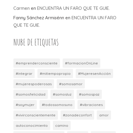
Carmen
en
ENCUENTRA UN FARO QUE TE GUIE.
Fanny Sánchez Armisénn
en
ENCUENTRA UN FARO
QUE TE GUIE.
NUBE DE ETIQUETAS
#emprenderconsciente
#formacionOnLine
#integrar
#mitiempopropio
#MujeresenAcción
#mujerespoderosas
#somosamor
#somosfelicidad
#somosluz
#somospaz
#soymujer
#todossomosuno
#vibraciones
#vivirconscientemente
#zonadeconfort
amor
autoconocimiento
camino