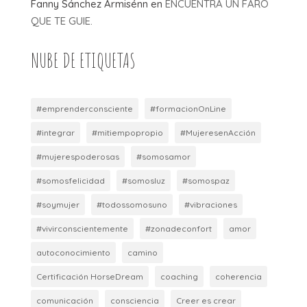
Fanny Sánchez Armisénn
en
ENCUENTRA UN FARO
QUE TE GUIE.
NUBE DE ETIQUETAS
#emprenderconsciente
#formacionOnLine
#integrar
#mitiempopropio
#MujeresenAcción
#mujerespoderosas
#somosamor
#somosfelicidad
#somosluz
#somospaz
#soymujer
#todossomosuno
#vibraciones
#vivirconscientemente
#zonadeconfort
amor
autoconocimiento
camino
Certificación HorseDream
coaching
coherencia
comunicación
consciencia
Creer es crear