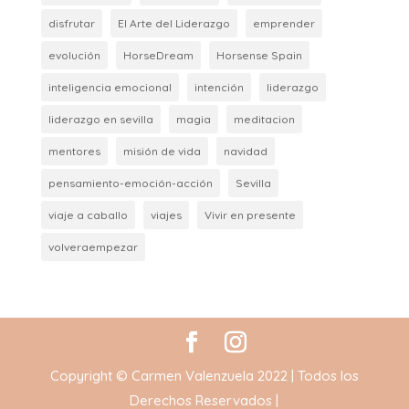
disfrutar
El Arte del Liderazgo
emprender
evolución
HorseDream
Horsense Spain
inteligencia emocional
intención
liderazgo
liderazgo en sevilla
magia
meditacion
mentores
misión de vida
navidad
pensamiento-emoción-acción
Sevilla
viaje a caballo
viajes
Vivir en presente
volveraempezar
Copyright © Carmen Valenzuela 2022 | Todos los
Derechos Reservados |